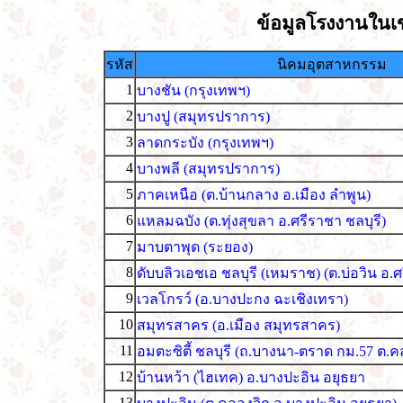
ข้อมูลโรงงานใน
รหัส
นิคมอุตสาหกรรม
1
บางชัน (กรุงเทพฯ)
2
บางปู (สมุทรปราการ)
3
ลาดกระบัง (กรุงเทพฯ)
4
บางพลี (สมุทรปราการ)
5
ภาคเหนือ (ต.บ้านกลาง อ.เมือง ลำพูน)
6
แหลมฉบัง (ต.ทุ่งสุขลา อ.ศรีราชา ชลบุรี)
7
มาบตาพุด (ระยอง)
8
ดับบลิวเอชเอ ชลบุรี (เหมราช) (ต.บ่อวิน อ.
9
เวลโกรว์ (อ.บางปะกง ฉะเชิงเทรา)
10
สมุทรสาคร (อ.เมือง สมุทรสาคร)
11
อมตะซิตี้ ชลบุรี (ถ.บางนา-ตราด กม.57 ต.ค
12
บ้านหว้า (ไฮเทค) อ.บางปะอิน อยุธยา
13