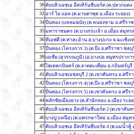
30
ดับบลิวเอชเอ อีสเทิร์นซีบอร์ด (ต.ปลวกแด
32
อาร์ ไอ แอล (ต.มาบตาพุด อ.เมือง ระยอง)
34
ปิ่นทอง (แหลมฉบัง) (ต.หนองขาม อ.ศรีราชา
35
มหาราชนคร (ต.บางกระเจ้า อ.เมือง สมุทร
36
ทีเอฟดี (ต.ท่าสะอ้าน อ.บางปะกง จ.ฉะเชิงเ
37
ปิ่นทอง (โครงการ 3) (ต.บึง อ.ศรีราชา ชลบุร
39
เอเซีย (สุวรรณภูมิ) (อ.บางบ่อ สมุทรปรากา
40
ไฮเทคกบินทร์ (ต.ลาดตะเคียน อ.กบินทร์บุรี 
41
ดับบลิวเอชเอชลบุรี 2 (ต.เขาคันทรง อ.ศรีร
42
ปิ่นทอง (โครงการ 4) (ต.บึง อ.ศรีราชา ชลบุร
43
ปิ่นทอง (โครงการ 5) (ต.เขาคันทรง อ.ศรีรา
44
หลักชัยเมืองยาง (ต.สำนักทอง อ.เมือง ระยอ
45
ดับบลิวเอชเอ อีสเทิร์นซีบอร์ด 2 (ต.เขาคันท
46
บางปู (เหนือ) (ต.แพรกษาใหม่ อ.เมือง สมุ
47
ดับบลิวเอชเอ อีสเทิร์นซีบอร์ด 4 (ต.แม่น้ำค