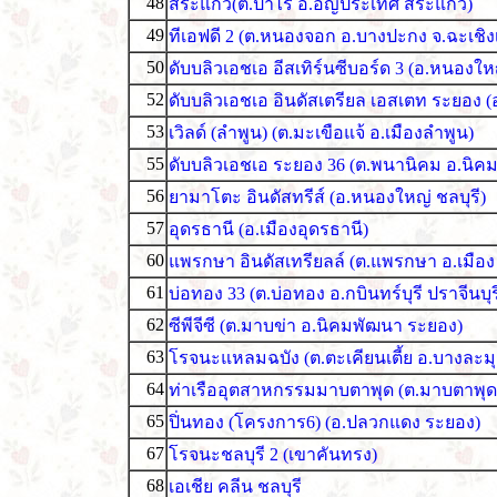
48
สระแก้ว(ต.ป่าไร่ อ.อัญประเทศ สระแก้ว)
49
ทีเอฟดี 2 (ต.หนองจอก อ.บางปะกง จ.ฉะเชิง
50
ดับบลิวเอชเอ อีสเทิร์นซีบอร์ด 3 (อ.หนองใหญ
52
ดับบลิวเอชเอ อินดัสเตรียล เอสเตท ระยอง (
53
เวิลด์ (ลำพูน) (ต.มะเขือแจ้ อ.เมืองลำพูน)
55
ดับบลิวเอชเอ ระยอง 36 (ต.พนานิคม อ.นิค
56
ยามาโตะ อินดัสทรีส์ (อ.หนองใหญ่ ชลบุรี)
57
อุดรธานี (อ.เมืองอุดรธานี)
60
แพรกษา อินดัสเทรียลล์ (ต.แพรกษา อ.เมือ
61
บ่อทอง 33 (ต.บ่อทอง อ.กบินทร์บุรี ปราจีนบุร
62
ซีพีจีซี (ต.มาบข่า อ.นิคมพัฒนา ระยอง)
63
โรจนะแหลมฉบัง (ต.ตะเคียนเตี้ย อ.บางละมุง
64
ท่าเรืออุตสาหกรรมมาบตาพุด (ต.มาบตาพุด
65
ปิ่นทอง (โครงการ6) (อ.ปลวกแดง ระยอง)
67
โรจนะชลบุรี 2 (เขาคันทรง)
68
เอเชีย คลีน ชลบุรี