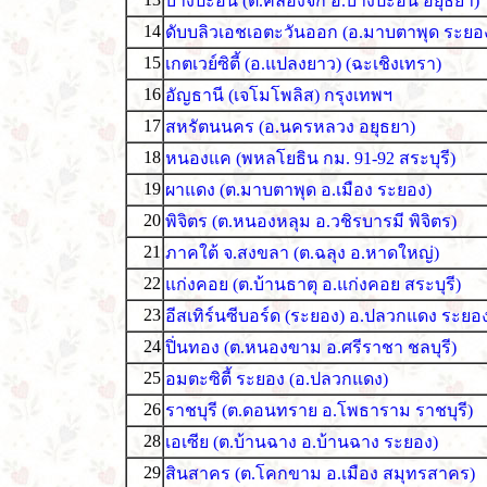
บางปะอิน (ต.คลองจิก อ.บางปะอิน อยุธยา)
14
ดับบลิวเอชเอตะวันออก (อ.มาบตาพุด ระยอ
15
เกตเวย์ซิตี้ (อ.แปลงยาว) (ฉะเชิงเทรา)
16
อัญธานี (เจโมโพลิส) กรุงเทพฯ
17
สหรัตนนคร (อ.นครหลวง อยุธยา)
18
หนองแค (พหลโยธิน กม. 91-92 สระบุรี)
19
ผาแดง (ต.มาบตาพุด อ.เมือง ระยอง)
20
พิจิตร (ต.หนองหลุม อ.วชิรบารมี พิจิตร)
21
ภาคใต้ จ.สงขลา (ต.ฉลุง อ.หาดใหญ่)
22
แก่งคอย (ต.บ้านธาตุ อ.แก่งคอย สระบุรี)
23
อีสเทิร์นซีบอร์ด (ระยอง) อ.ปลวกแดง ระยอ
24
ปิ่นทอง (ต.หนองขาม อ.ศรีราชา ชลบุรี)
25
อมตะซิตี้ ระยอง (อ.ปลวกแดง)
26
ราชบุรี (ต.ดอนทราย อ.โพธาราม ราชบุรี)
28
เอเซีย (ต.บ้านฉาง อ.บ้านฉาง ระยอง)
29
สินสาคร (ต.โคกขาม อ.เมือง สมุทรสาคร)