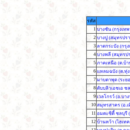
รหัส
1
บางชัน (กรุงเทพ
2
บางปู (สมุทรปร
3
ลาดกระบัง (กรุง
4
บางพลี (สมุทรป
5
ภาคเหนือ (ต.บ้า
6
แหลมฉบัง (ต.ทุ่ง
7
มาบตาพุด (ระยอ
8
ดับบลิวเอชเอ ชลบ
9
เวลโกรว์ (อ.บาง
10
สมุทรสาคร (อ.เ
11
อมตะซิตี้ ชลบุร
12
บ้านหว้า (ไฮเทค
13