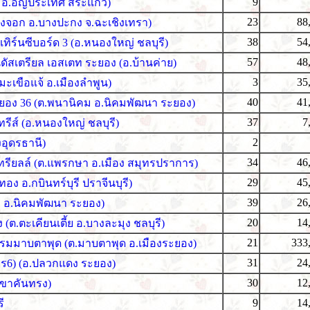
9
่ อ.อัญประเทศ สระแก้ว)
23
88
องจอก อ.บางปะกง จ.ฉะเชิงเทรา)
38
54
เทิร์นซีบอร์ด 3 (อ.หนองใหญ่ ชลบุรี)
57
48
นดัสเตรียล เอสเตท ระยอง (อ.บ้านค่าย)
3
35
ต.มะเขือแจ้ อ.เมืองลำพูน)
40
41
ะยอง 36 (ต.พนานิคม อ.นิคมพัฒนา ระยอง)
37
7
รีส์ (อ.หนองใหญ่ ชลบุรี)
2
งอุดรธานี)
34
46
ทรียลล์ (ต.แพรกษา อ.เมือง สมุทรปราการ)
29
45
ทอง อ.กบินทร์บุรี ปราจีนบุรี)
39
26
ข่า อ.นิคมพัฒนา ระยอง)
20
14
ต.ตะเคียนเตี้ย อ.บางละมุง ชลบุรี)
21
333
รรมมาบตาพุด (ต.มาบตาพุด อ.เมืองระยอง)
31
24
าร6) (อ.ปลวกแดง ระยอง)
30
12
เขาคันทรง)
9
14
ี