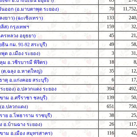
องจิก อ.บางปะอิน อยุธยา)
70
11,752
วันออก (อ.มาบตาพุด ระยอง)
133
240
แปลงยาว) (ฉะเชิงเทรา)
159
32
ลิส) กรุงเทพฯ
45
21
นครหลวง อยุธยา)
49
58
ิน กม. 91-92 สระบุรี)
3
31
พุด อ.เมือง ระยอง)
18
8
ุม อ.วชิรบารมี พิจิตร)
35
12
 (ต.ฉลุง อ.หาดใหญ่)
6
17
ธาตุ อ.แก่งคอย สระบุรี)
394
492
ด (ระยอง) อ.ปลวกแดง ระยอง
139
50
ขาม อ.ศรีราชา ชลบุรี)
651
750
 (อ.ปลวกแดง)
38
25
ทราย อ.โพธาราม ราชบุรี)
26
117
าง อ.บ้านฉาง ระยอง)
116
42
ขาม อ.เมือง สมุทรสาคร)