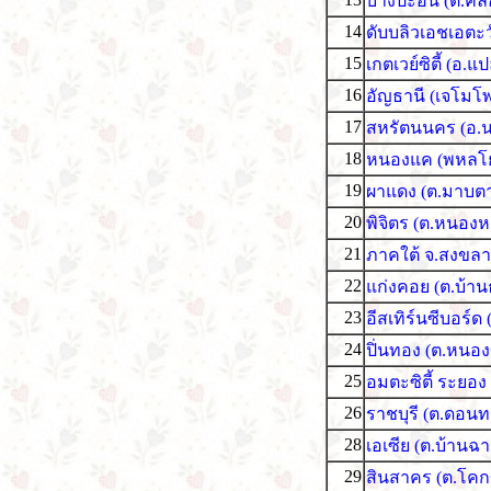
บางปะอิน (ต.คล
14
ดับบลิวเอชเอตะ
15
เกตเวย์ซิตี้ (อ.
16
อัญธานี (เจโมโพ
17
สหรัตนนคร (อ.
18
หนองแค (พหลโยธ
19
ผาแดง (ต.มาบตา
20
พิจิตร (ต.หนองหล
21
ภาคใต้ จ.สงขลา
22
แก่งคอย (ต.บ้าน
23
อีสเทิร์นซีบอร์
24
ปิ่นทอง (ต.หนอง
25
อมตะซิตี้ ระยอง
26
ราชบุรี (ต.ดอน
28
เอเซีย (ต.บ้านฉ
29
สินสาคร (ต.โคก