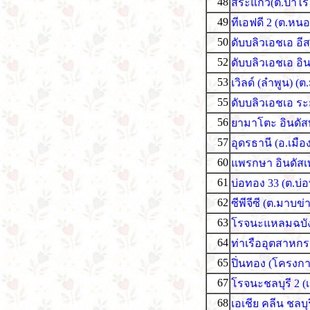
48
สระแก้ว(ต.ป่าไร
49
ทีเอฟดี 2 (ต.หน
50
ดับบลิวเอชเอ อีส
52
ดับบลิวเอชเอ อิ
53
เวิลด์ (ลำพูน) (
55
ดับบลิวเอชเอ ร
56
ยามาโตะ อินดัสท
57
อุดรธานี (อ.เมือ
60
แพรกษา อินดัสเ
61
บ่อทอง 33 (ต.บ่อ
62
ซีพีจีซี (ต.มาบ
63
โรจนะแหลมฉบัง (
64
ท่าเรืออุตสาหก
65
ปิ่นทอง (โครงก
67
โรจนะชลบุรี 2 (
68
เอเชีย คลีน ชลบุร