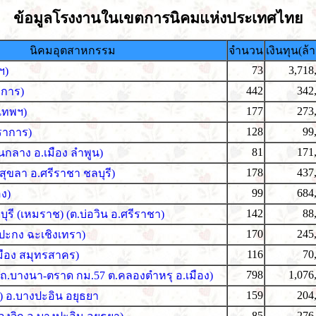
ข้อมูลโรงงานในเขตการนิคมแห่งประเทศไทย
นิคมอุตสาหกรรม
จำนวน
เงินทุน(ล
73
3,718
ฯ)
442
342
าการ)
177
273
เทพฯ)
128
99
ราการ)
81
171
นกลาง อ.เมือง ลำพูน)
178
437
สุขลา อ.ศรีราชา ชลบุรี)
99
684
ง)
142
88
ุรี (เหมราช) (ต.บ่อวิน อ.ศรีราชา)
170
245
ปะกง ฉะเชิงเทรา)
116
70
มือง สมุทรสาคร)
798
1,076
ี (ถ.บางนา-ตราด กม.57 ต.คลองตำหรุ อ.เมือง)
159
204
) อ.บางปะอิน อยุธยา
85
276